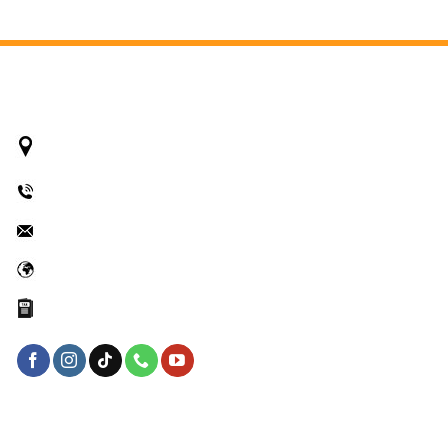
PHI BEAUTY
799 Đ. Lê Hồng Phong,
Phường 12, Quận 10, Thành phố
Hồ Chí Minh
0937 444 688 - 0908 896 998
phibeautyworld@gmail.com
www.phibeauty.vn
41J8031613
Chính sách